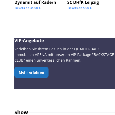
Dynamit auf Rädern
SC DHfK Leipzig
Tickets ab
35,00
€
Tickets ab
5,00
€
VIP-Angebote
Verleihen Sie Ihrem Besuch in der QUARTERBACK
Immobilien ARENA mit unserem VIP-Package "BACKSTAGE
CLUB" einen unvergesslichen Rahmen.
Mehr erfahren
Show