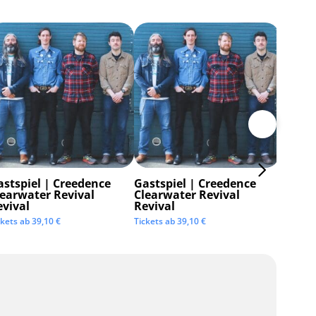
astspiel | Creedence
Gastspiel | Creedence
Invisi
learwater Revival
Clearwater Revival
Tickets 
evival
Revival
ckets ab
39,10
€
Tickets ab
39,10
€