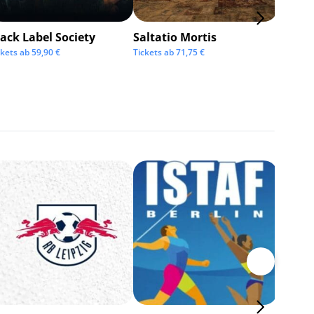
ack Label Society
Saltatio Mortis
Alexan
Andre
ckets ab
59,90
€
Tickets ab
71,75
€
Tickets 