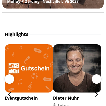
Maffay + Oerding - Nashville LIVE 2027
Highlights
Eventgutschein
Dieter Nuhr
Ma
Leipzig