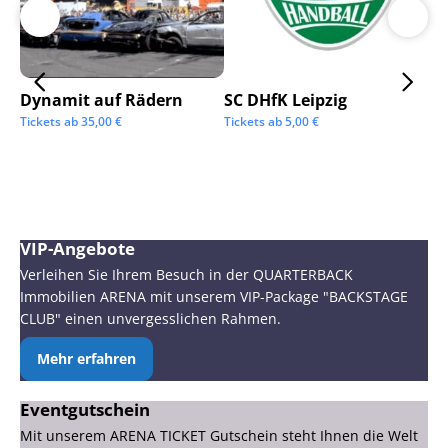
Dynamit auf Rädern
SC DHfK Leipzig
Ga
Sc
Tickets ab
35,00
€
Tickets ab
5,00
€
Tic
VIP-Angebote
Verleihen Sie Ihrem Besuch in der QUARTERBACK
Immobilien ARENA mit unserem VIP-Package "BACKSTAGE
CLUB" einen unvergesslichen Rahmen.
Mehr erfahren
Eventgutschein
Mit unserem ARENA TICKET Gutschein steht Ihnen die Welt