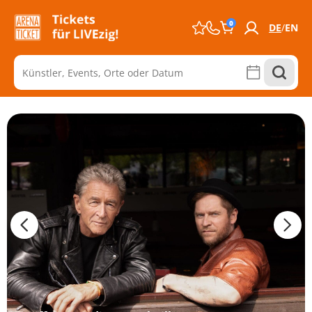
0
DE
EN