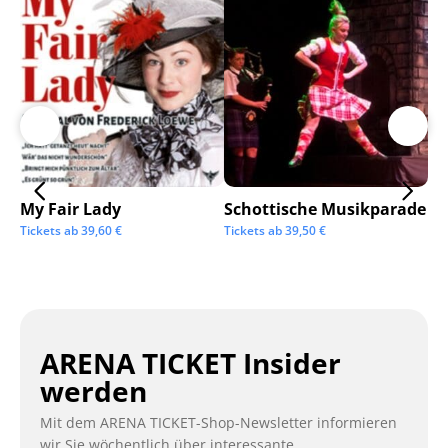
My Fair Lady
Schottische Musikparade
Go
Tickets ab
39,60
€
Tickets ab
39,50
€
Tic
ARENA TICKET Insider
werden
Mit dem ARENA TICKET-Shop-Newsletter informieren
wir Sie wöchentlich über interessante