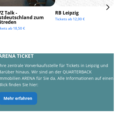
Z Talk -
RB Leipzig
ISTAF 
stdeutschland zum
Tickets ab
12,00
€
Tickets 
itreden
ckets ab
18,50
€
ARENA TICKET
Ihre zentrale Vorverkaufsstelle für Tickets in Leipzig und
darüber hinaus. Wir sind an der QUARTERBACK
Immobilien ARENA für Sie da. Alle Informationen auf einen
Blick finden Sie hier:
Mehr erfahren