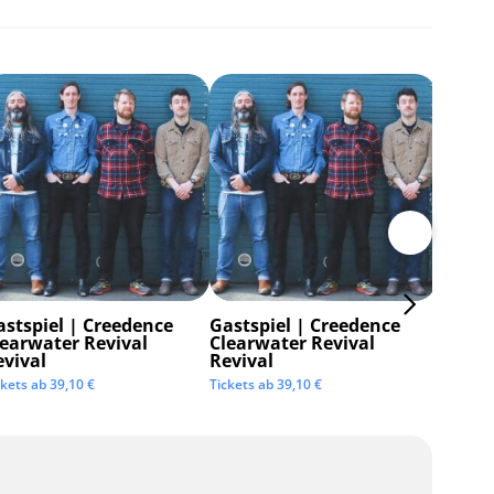
astspiel | Creedence
Gastspiel | Creedence
Invisi
learwater Revival
Clearwater Revival
Tickets 
evival
Revival
ckets ab
39,10
€
Tickets ab
39,10
€