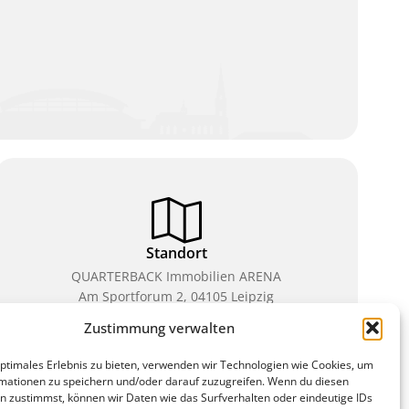
Standort
QUARTERBACK Immobilien ARENA
Am Sportforum 2, 04105 Leipzig
Zustimmung verwalten
Sie erreichen uns mit dem Öffentlichen Nahverkehr:
Straßenbahn Linien 3, 4, 7, 8, 15 Haltestelle
optimales Erlebnis zu bieten, verwenden wir Technologien wie Cookies, um
Waldplatz/Arena. Kostenfreies Parken ist während
mationen zu speichern und/oder darauf zuzugreifen. Wenn du diesen
des Ticketkaufs möglich.
n zustimmst, können wir Daten wie das Surfverhalten oder eindeutige IDs