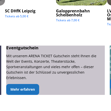
SC DHfK Leipzig
Galopprennbahn
LV
Scheibenholz
O
Tickets ab
5,00
€
M
Tickets ab
7,00
€
Ti
Eventgutschein
Mit unserem ARENA TICKET Gutschein steht Ihnen die
Welt der Events, Konzerte, Theaterstücke,
Sportveranstaltungen und vieles mehr offen – dieser
Gutschein ist der Schlüssel zu unvergesslichen
Erlebnissen.
Mehr erfahren