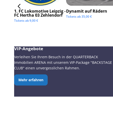
1. FC Lokomotive Leipzig -
Dynamit auf Rädern
FC Hertha 03 Zehlendorf
Tickets ab
35,00
€
Tickets ab
9,00
€
VIP-Angebote
Verleihen Sie Ihrem Besuch in der QUARTERBACK
Immobilien ARENA mit unserem VIP-Package "BACKSTAGE
CLUB" einen unvergesslichen Rahmen.
Mehr erfahren