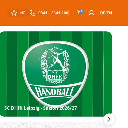
0
VIP
0341 - 2341 100
DE
EN
SC DHfK Leipzig - Saison 2026/27