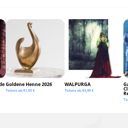
de
Goldene Henne 2026
WALPURGA
G
C
Tickets ab
91,50
€
Tickets ab
43,40
€
R
Ti