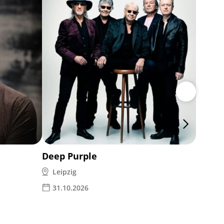
Rea Ga
Leipz
28.1
Deep Purple
Leipzig
31.10.2026