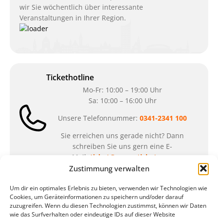
wir Sie wöchentlich über interessante
Veranstaltungen in Ihrer Region.
Tickethotline
Mo-Fr: 10:00 – 19:00 Uhr
Sa: 10:00 – 16:00 Uhr
Unsere Telefonnummer:
0341-2341 100
Sie erreichen uns gerade nicht? Dann
schreiben Sie uns gern eine E-
Mail:
ticket@arena-ticket.com
Zustimmung verwalten
Kassenöffnungszeiten
Um dir ein optimales Erlebnis zu bieten, verwenden wir Technologien wie
Cookies, um Geräteinformationen zu speichern und/oder darauf
unsere Sonderöffnungszeiten im Sommer:
zuzugreifen. Wenn du diesen Technologien zustimmst, können wir Daten
wie das Surfverhalten oder eindeutige IDs auf dieser Website
in der Zeit vom
06.07. – 07.08.2026