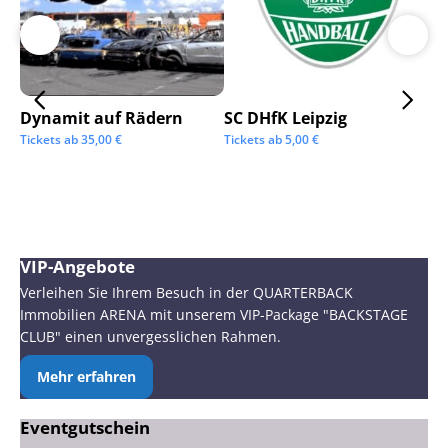
Dynamit auf Rädern
SC DHfK Leipzig
Ga
Sc
Tickets ab
35,00
€
Tickets ab
5,00
€
Tic
VIP-Angebote
Verleihen Sie Ihrem Besuch in der QUARTERBACK
Immobilien ARENA mit unserem VIP-Package "BACKSTAGE
CLUB" einen unvergesslichen Rahmen.
Mehr erfahren
Eventgutschein