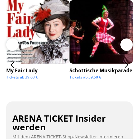
My Fair Lady
Schottische Musikparade
Go
Tickets ab
39,60
€
Tickets ab
39,50
€
Tic
ARENA TICKET Insider
werden
Mit dem ARENA TICKET-Shop-Newsletter informieren