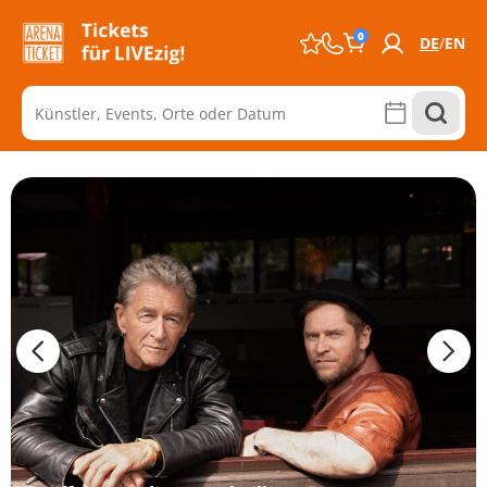
0
DE
EN