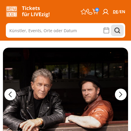
0
DE
EN