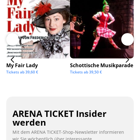
My Fair Lady
Schottische Musikparade
Go
Tickets ab
39,60
€
Tickets ab
39,50
€
Tic
ARENA TICKET Insider
werden
Mit dem ARENA TICKET-Shop-Newsletter informieren
wir Sie wöchentlich über interessante