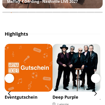
Maffay + Oerding - Nashville LIVE 2027
Highlights
Eventgutschein
Deep Purple
Jo
Leipzig