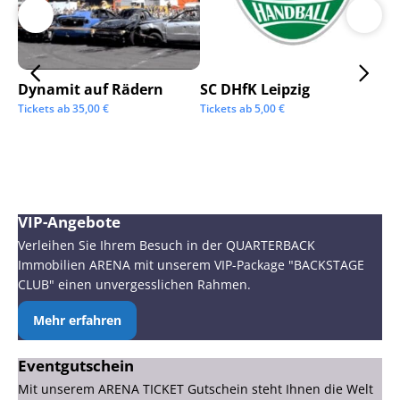
Dynamit auf Rädern
SC DHfK Leipzig
Ga
Sc
Tickets ab
35,00
€
Tickets ab
5,00
€
Tic
VIP-Angebote
Verleihen Sie Ihrem Besuch in der QUARTERBACK
Immobilien ARENA mit unserem VIP-Package "BACKSTAGE
CLUB" einen unvergesslichen Rahmen.
Mehr erfahren
Eventgutschein
Mit unserem ARENA TICKET Gutschein steht Ihnen die Welt