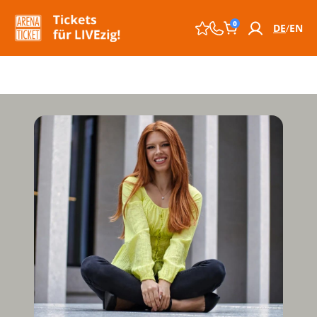
0
DE
EN