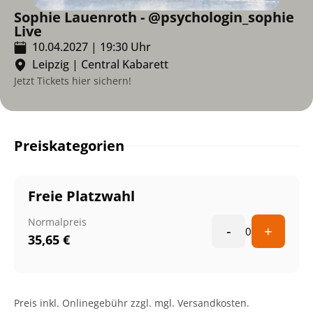
Sophie Lauenroth - @psychologin_sophie
Live
10.04.2027
|
19:30
Uhr
Leipzig
|
Central Kabarett
Jetzt Tickets hier sichern!
Preiskategorien
Freie Platzwahl
Normalpreis
-
+
0
35,65
€
Preis inkl. Onlinegebühr zzgl. mgl. Versandkosten.