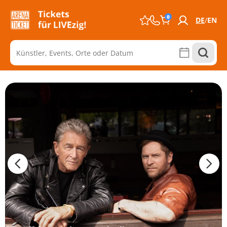
0
DE
EN