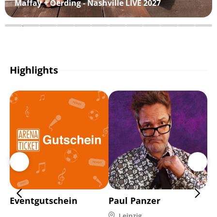
Maffay + Oerding - Nashville LIVE 2027
Highlights
Eventgutschein
Paul Panzer
Ma
Leipzig