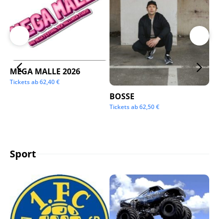
MEGA MALLE 2026
Su
Tickets ab
62,40
€
Tic
BOSSE
Tickets ab
62,50
€
Sport