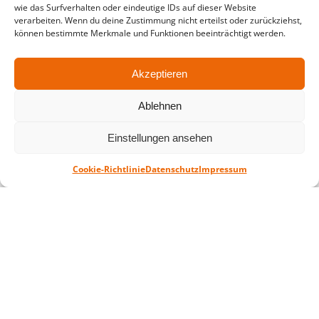
wie das Surfverhalten oder eindeutige IDs auf dieser Website
in der Zeit vom
06.07. – 07.08.2026
verarbeiten. Wenn du deine Zustimmung nicht erteilst oder zurückziehst,
können bestimmte Merkmale und Funktionen beeinträchtigt werden.
Montag – Freitag: 10-18 Uhr Samstag:
geschlossen
Akzeptieren
Standort
Ablehnen
QUARTERBACK Immobilien ARENA
Am Sportforum 2, 04105 Leipzig
Einstellungen ansehen
Sie erreichen uns mit dem Öffentlichen
Cookie-Richtlinie
Datenschutz
Impressum
Nahverkehr: Straßenbahn Linien 3, 4, 7, 8, 15
Haltestelle Waldplatz/Arena. Kostenfreies
Parken ist während des Ticketkaufs möglich.
Datenschutz
Impressum
AGB
Barrierefreiheit
CRM
Zahl- und Versandarten
© ZSL Betreibergesellschaft mbH