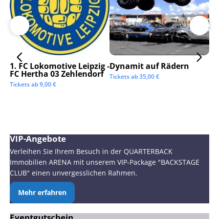
1. FC Lokomotive Leipzig -
Dynamit auf Rädern
SC
FC Hertha 03 Zehlendorf
Tickets ab
35,00
€
Tic
Tickets ab
9,00
€
VIP-Angebote
Verleihen Sie Ihrem Besuch in der QUARTERBACK
Immobilien ARENA mit unserem VIP-Package "BACKSTAGE
CLUB" einen unvergesslichen Rahmen.
Mehr erfahren
Eventgutschein