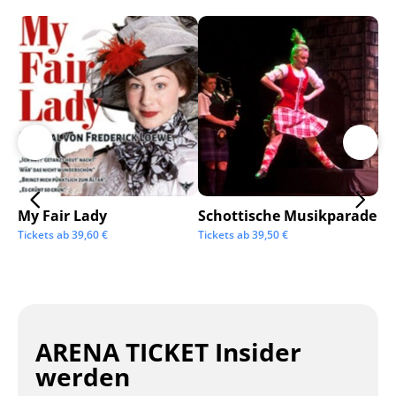
My Fair Lady
Schottische Musikparade
Go
Tickets ab
39,60
€
Tickets ab
39,50
€
Tic
ARENA TICKET Insider
werden