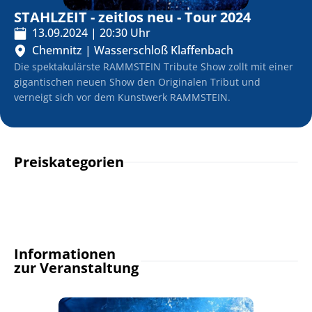
STAHLZEIT - zeitlos neu - Tour 2024
13.09.2024
|
20:30
Uhr
Chemnitz
|
Wasserschloß Klaffenbach
Die spektakulärste RAMMSTEIN Tribute Show zollt mit einer
gigantischen neuen Show den Originalen Tribut und
verneigt sich vor dem Kunstwerk RAMMSTEIN.
Preiskategorien
Informationen
zur Veranstaltung