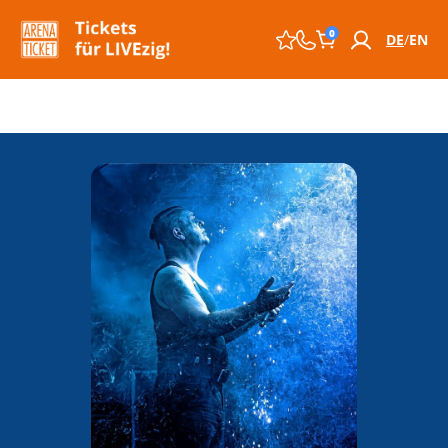
0
DE
EN