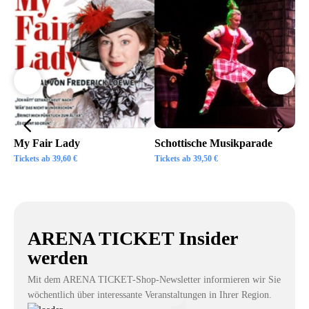
My Fair Lady
Schottische Musikparade
Go
Tickets ab
39,60
€
Tickets ab
39,50
€
Tic
ARENA TICKET Insider
werden
Mit dem ARENA TICKET-Shop-Newsletter informieren wir Sie
wöchentlich über interessante Veranstaltungen in Ihrer Region.