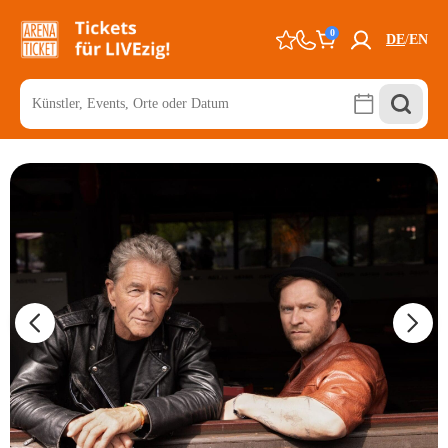
0
DE
EN