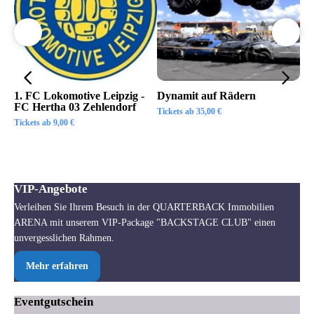
1. FC Lokomotive Leipzig -
Dynamit auf Rädern
SC
FC Hertha 03 Zehlendorf
Tickets ab
35,00
€
Tic
Tickets ab
9,00
€
VIP-Angebote
Verleihen Sie Ihrem Besuch in der QUARTERBACK Immobilien
ARENA mit unserem VIP-Package "BACKSTAGE CLUB" einen
unvergesslichen Rahmen.
Mehr erfahren
Eventgutschein