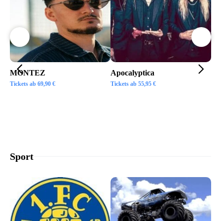
MONTEZ
Apocalyptica
Ai
Tickets ab
69,90
€
Tickets ab
55,95
€
Tic
Sport