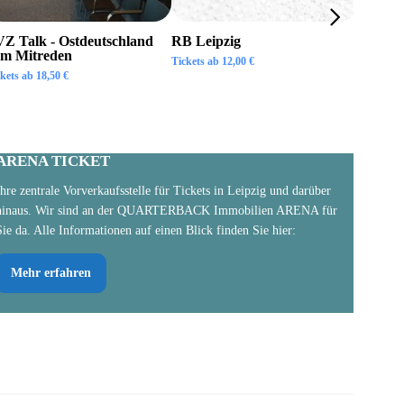
Z Talk - Ostdeutschland
RB Leipzig
ISTAF 
m Mitreden
Tickets ab
12,00
€
Tickets a
ckets ab
18,50
€
ARENA TICKET
Ihre zentrale Vorverkaufsstelle für Tickets in Leipzig und darüber
hinaus. Wir sind an der QUARTERBACK Immobilien ARENA für
Sie da. Alle Informationen auf einen Blick finden Sie hier:
Mehr erfahren