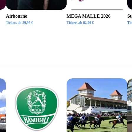
Airbourne
MEGA MALLE 2026
St
Tickets ab
59,95
€
Tickets ab
62,40
€
Ti