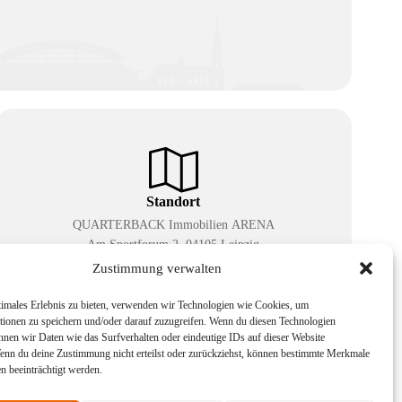
Standort
QUARTERBACK Immobilien ARENA
Am Sportforum 2, 04105 Leipzig
Zustimmung verwalten
Sie erreichen uns mit dem Öffentlichen Nahverkehr:
Straßenbahn Linien 3, 4, 7, 8, 15 Haltestelle Waldplatz/Arena.
timales Erlebnis zu bieten, verwenden wir Technologien wie Cookies, um
Kostenfreies Parken ist während des Ticketkaufs möglich.
tionen zu speichern und/oder darauf zuzugreifen. Wenn du diesen Technologien
nnen wir Daten wie das Surfverhalten oder eindeutige IDs auf dieser Website
Wenn du deine Zustimmung nicht erteilst oder zurückziehst, können bestimmte Merkmale
n beeinträchtigt werden.