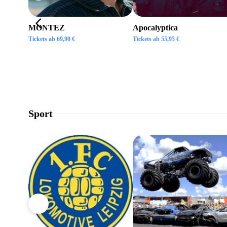
MONTEZ
Apocalyptica
Tickets ab
69,90
€
Tickets ab
55,95
€
Sport