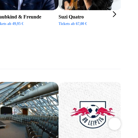
aubkind & Freunde
Suzi Quatro
ckets ab
49,95
€
Tickets ab
67,00
€
BOSSE
Tickets a