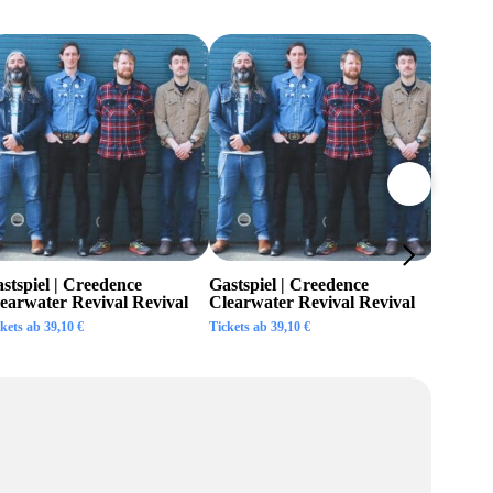
stspiel | Creedence
Gastspiel | Creedence
Invisib
earwater Revival Revival
Clearwater Revival Revival
Tickets a
ckets ab
39,10
€
Tickets ab
39,10
€