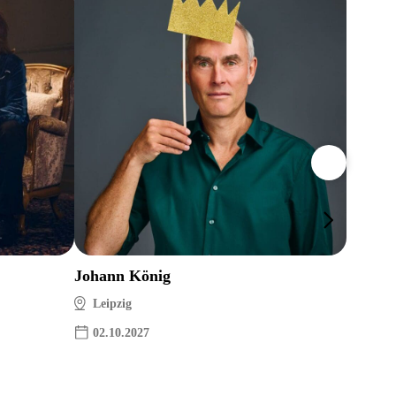
Ina Mü
Leipz
14.11
Johann König
Leipzig
02.10.2027