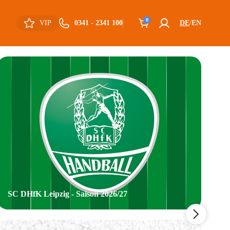
0
VIP
0341 - 2341 100
DE
EN
SC DHfK Leipzig - Saison 2026/27