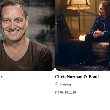
hr
Chris Norman & Band
Leipzig
7
09.10.2026