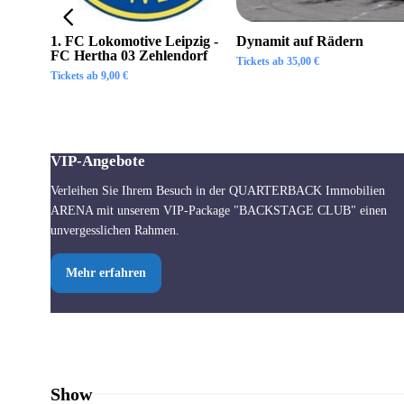
1. FC Lokomotive Leipzig -
Dynamit auf Rädern
FC Hertha 03 Zehlendorf
Tickets ab
35,00
€
Tickets ab
9,00
€
VIP-Angebote
Verleihen Sie Ihrem Besuch in der QUARTERBACK Immobilien
ARENA mit unserem VIP-Package "BACKSTAGE CLUB" einen
unvergesslichen Rahmen.
Mehr erfahren
Show