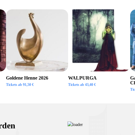
Goldene Henne 2026
WALPURGA
Ga
Cl
Tickets ab
91,50
€
Tickets ab
43,40
€
Ti
rden