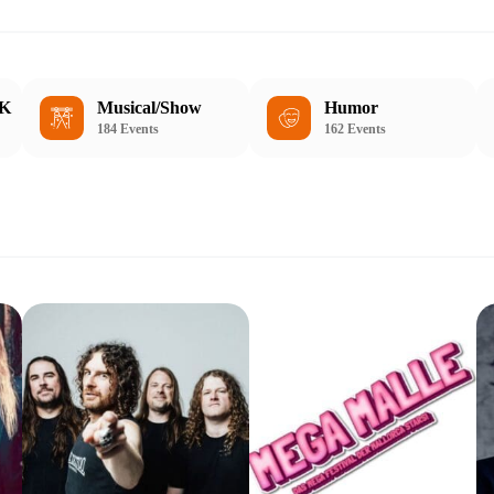
K
Musical/Show
Humor
184 Events
162 Events