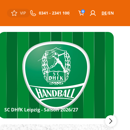
0
VIP
0341 - 2341 100
DE
EN
SC DHfK Leipzig - Saison 2026/27