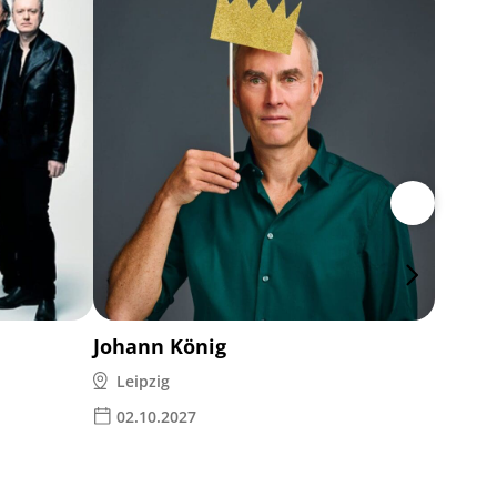
Rea Ga
Leipz
28.1
Johann König
Leipzig
02.10.2027