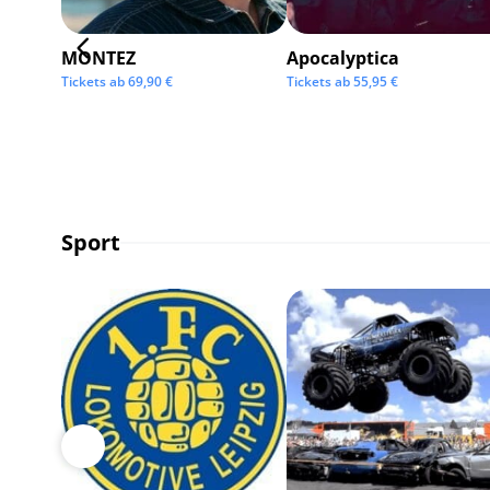
MONTEZ
Apocalyptica
Tickets ab
69,90
€
Tickets ab
55,95
€
Sport