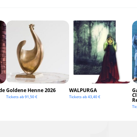
de
Goldene Henne 2026
WALPURGA
G
C
Tickets ab
91,50
€
Tickets ab
43,40
€
R
Ti