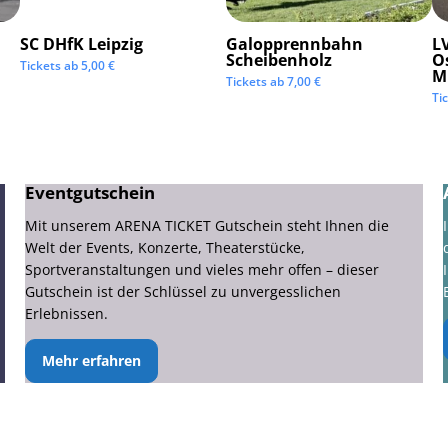
SC DHfK Leipzig
Galopprennbahn
LV
Scheibenholz
O
Tickets ab
5,00
€
M
Tickets ab
7,00
€
Ti
Eventgutschein
Mit unserem ARENA TICKET Gutschein steht Ihnen die
Welt der Events, Konzerte, Theaterstücke,
Sportveranstaltungen und vieles mehr offen – dieser
Gutschein ist der Schlüssel zu unvergesslichen
Erlebnissen.
Mehr erfahren