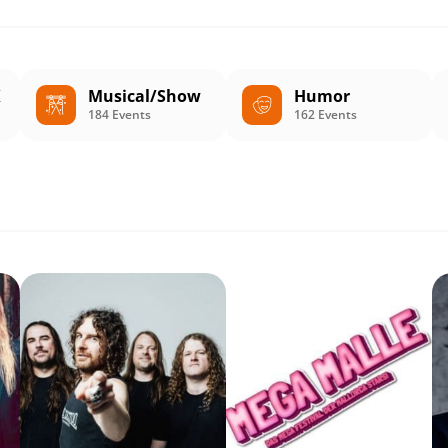
K
Musical/Show
Humor
184 Events
162 Events