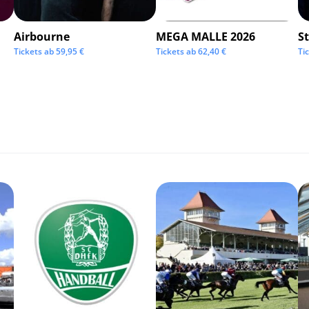
Airbourne
MEGA MALLE 2026
S
Tickets ab
59,95
€
Tickets ab
62,40
€
Ti