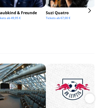
taubkind & Freunde
Suzi Quatro
ckets ab
49,95
€
Tickets ab
67,00
€
BOSSE
Tickets 