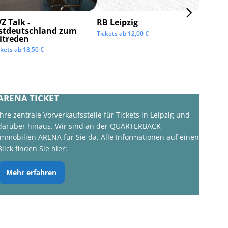
Z Talk -
RB Leipzig
ISTAF 
stdeutschland zum
Tickets ab
12,00
€
Tickets 
itreden
ckets ab
18,50
€
ARENA TICKET
Ihre zentrale Vorverkaufsstelle für Tickets in Leipzig und
darüber hinaus. Wir sind an der QUARTERBACK
Immobilien ARENA für Sie da. Alle Informationen auf einen
Blick finden Sie hier:
Mehr erfahren