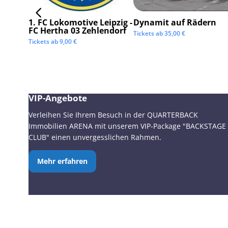
1. FC Lokomotive Leipzig -
Dynamit auf Rädern
FC Hertha 03 Zehlendorf
Tickets ab
35,00
€
Tickets ab
9,00
€
VIP-Angebote
Verleihen Sie Ihrem Besuch in der QUARTERBACK
Immobilien ARENA mit unserem VIP-Package "BACKSTAGE
CLUB" einen unvergesslichen Rahmen.
Mehr erfahren