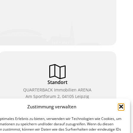
Standort
QUARTERBACK Immobilien ARENA
Am Sportforum 2, 04105 Leipzig
Zustimmung verwalten
Sie erreichen uns mit dem Öffentlichen Nahverkehr:
Straßenbahn Linien 3, 4, 7, 8, 15 Haltestelle
optimales Erlebnis zu bieten, verwenden wir Technologien wie Cookies, um
Waldplatz/Arena. Kostenfreies Parken ist während
mationen zu speichern und/oder darauf zuzugreifen. Wenn du diesen
des Ticketkaufs möglich.
n zustimmst, können wir Daten wie das Surfverhalten oder eindeutige IDs