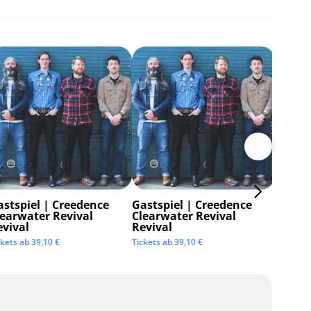
astspiel | Creedence
Gastspiel | Creedence
Invisi
learwater Revival
Clearwater Revival
Tickets 
evival
Revival
ckets ab
39,10
€
Tickets ab
39,10
€