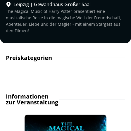
Leipzig
|
Gewandhaus Großer Saal
The Magical Music of Harry Potter präsentiert eine
musikalische Reise in die magische Welt der Freundschaft,
Abenteuer, Liebe und der Magier - mit einem Stargast aus
den Filmen!
Preiskategorien
Informationen
zur Veranstaltung