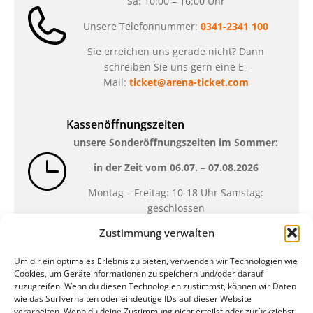
Sa: 10:00 – 16:00 Uhr
Unsere Telefonnummer:
0341-2341 100
Sie erreichen uns gerade nicht? Dann
schreiben Sie uns gern eine E-
Mail:
ticket@arena-ticket.com
Kassenöffnungszeiten
unsere Sonderöffnungszeiten im Sommer:
in der Zeit vom
06.07. – 07.08.2026
Montag – Freitag: 10-18 Uhr Samstag:
geschlossen
Zustimmung verwalten
Standort
Um dir ein optimales Erlebnis zu bieten, verwenden wir Technologien wie
Cookies, um Geräteinformationen zu speichern und/oder darauf
QUARTERBACK Immobilien ARENA
zuzugreifen. Wenn du diesen Technologien zustimmst, können wir Daten
Am Sportforum 2, 04105 Leipzig
wie das Surfverhalten oder eindeutige IDs auf dieser Website
verarbeiten. Wenn du deine Zustimmung nicht erteilst oder zurückziehst,