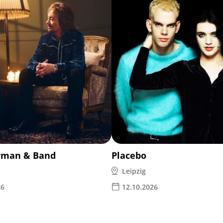
rman & Band
Placebo
Leipzig
26
12.10.2026