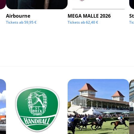
Airbourne
MEGA MALLE 2026
S
Tickets ab
59,95
€
Tickets ab
62,40
€
Ti