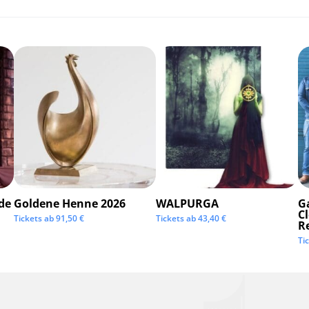
de
Goldene Henne 2026
WALPURGA
G
C
Tickets ab
91,50
€
Tickets ab
43,40
€
R
Ti