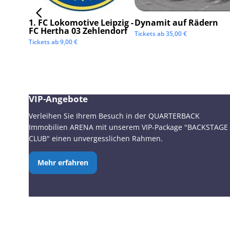
1. FC Lokomotive Leipzig -
Dynamit auf Rädern
FC Hertha 03 Zehlendorf
Tickets ab
35,00
€
Tickets ab
9,00
€
VIP-Angebote
Verleihen Sie Ihrem Besuch in der QUARTERBACK
Immobilien ARENA mit unserem VIP-Package "BACKSTAGE
CLUB" einen unvergesslichen Rahmen.
Mehr erfahren