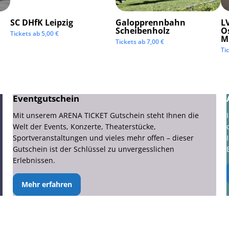
SC DHfK Leipzig
Galopprennbahn
LV
Scheibenholz
O
Tickets ab
5,00
€
M
Tickets ab
7,00
€
Ti
Eventgutschein
Mit unserem ARENA TICKET Gutschein steht Ihnen die
Welt der Events, Konzerte, Theaterstücke,
Sportveranstaltungen und vieles mehr offen – dieser
Gutschein ist der Schlüssel zu unvergesslichen
Erlebnissen.
Mehr erfahren