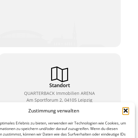
Standort
QUARTERBACK Immobilien ARENA
Am Sportforum 2, 04105 Leipzig
Zustimmung verwalten
Sie erreichen uns mit dem Öffentlichen Nahverkehr:
Straßenbahn Linien 3, 4, 7, 8, 15 Haltestelle
optimales Erlebnis zu bieten, verwenden wir Technologien wie Cookies, um
Waldplatz/Arena. Kostenfreies Parken ist während
mationen zu speichern und/oder darauf zuzugreifen. Wenn du diesen
des Ticketkaufs möglich.
n zustimmst, können wir Daten wie das Surfverhalten oder eindeutige IDs