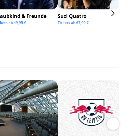
taubkind & Freunde
Suzi Quatro
ckets ab
49,95
€
Tickets ab
67,00
€
BOSSE
Tickets 