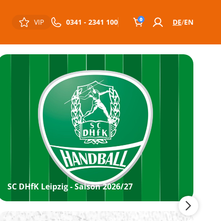
0
VIP
0341 - 2341 100
DE
EN
SC DHfK Leipzig - Saison 2026/27