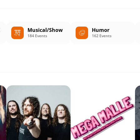
K
Musical/Show
Humor
184 Events
162 Events