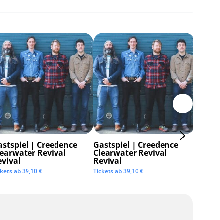
astspiel | Creedence
Gastspiel | Creedence
Invisi
learwater Revival
Clearwater Revival
Tickets 
evival
Revival
ckets ab
39,10
€
Tickets ab
39,10
€