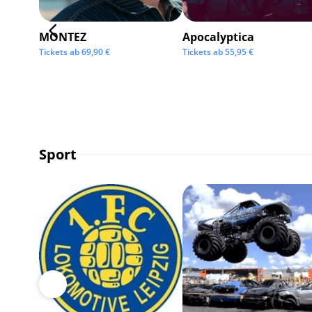
MONTEZ
Apocalyptica
Tickets ab
69,90
€
Tickets ab
55,95
€
Sport