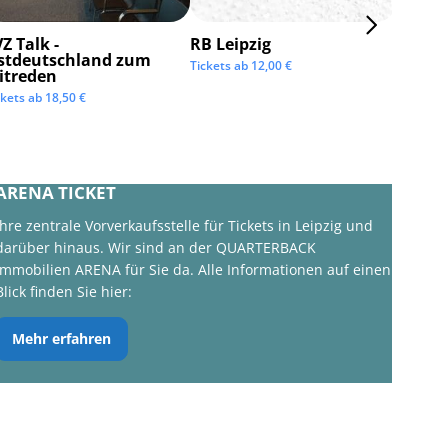
Z Talk -
RB Leipzig
ISTAF 
stdeutschland zum
Tickets ab
12,00
€
Tickets 
itreden
ckets ab
18,50
€
ARENA TICKET
Ihre zentrale Vorverkaufsstelle für Tickets in Leipzig und
darüber hinaus. Wir sind an der QUARTERBACK
Immobilien ARENA für Sie da. Alle Informationen auf einen
Blick finden Sie hier:
Mehr erfahren