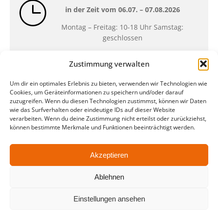
in der Zeit vom
06.07. – 07.08.2026
Montag – Freitag: 10-18 Uhr Samstag:
geschlossen
Zustimmung verwalten
Standort
Um dir ein optimales Erlebnis zu bieten, verwenden wir Technologien wie
QUARTERBACK Immobilien ARENA
Cookies, um Geräteinformationen zu speichern und/oder darauf
Am Sportforum 2, 04105 Leipzig
zuzugreifen. Wenn du diesen Technologien zustimmst, können wir Daten
wie das Surfverhalten oder eindeutige IDs auf dieser Website
Sie erreichen uns mit dem Öffentlichen
verarbeiten. Wenn du deine Zustimmung nicht erteilst oder zurückziehst,
Nahverkehr: Straßenbahn Linien 3, 4, 7, 8, 15
können bestimmte Merkmale und Funktionen beeinträchtigt werden.
Haltestelle Waldplatz/Arena. Kostenfreies
Parken ist während des Ticketkaufs möglich.
Akzeptieren
Ablehnen
Datenschutz
Impressum
AGB
Barrierefreiheit
CRM
Zahl- und Versandarten
Einstellungen ansehen
© ZSL Betreibergesellschaft mbH