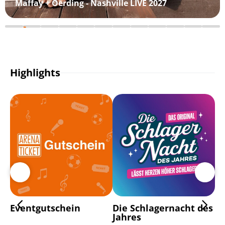
Maffay + Oerding - Nashville LIVE 2027
Highlights
Eventgutschein
Die Schlagernacht des
Ma
Jahres