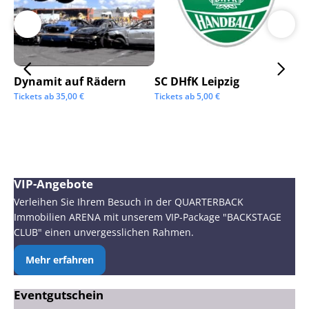
Dynamit auf Rädern
SC DHfK Leipzig
Ga
Sc
Tickets ab
35,00
€
Tickets ab
5,00
€
Tic
VIP-Angebote
Verleihen Sie Ihrem Besuch in der QUARTERBACK
Immobilien ARENA mit unserem VIP-Package "BACKSTAGE
CLUB" einen unvergesslichen Rahmen.
Mehr erfahren
Eventgutschein