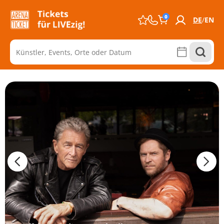
0
DE
EN