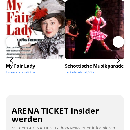
My Fair Lady
Schottische Musikparade
Go
Tickets ab
39,60
€
Tickets ab
39,50
€
Tic
ARENA TICKET Insider
werden
Mit dem ARENA TICKET-Shop-Newsletter informieren