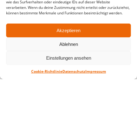
wie das Surfverhalten oder eindeutige IDs auf dieser Website
verarbeiten. Wenn du deine Zustimmung nicht erteilst oder zurückziehst,
Montag – Freitag: 10-18 Uhr Samstag:
können bestimmte Merkmale und Funktionen beeinträchtigt werden.
geschlossen
Akzeptieren
Standort
Ablehnen
QUARTERBACK Immobilien ARENA
Am Sportforum 2, 04105 Leipzig
Einstellungen ansehen
Sie erreichen uns mit dem Öffentlichen
Cookie-Richtlinie
Datenschutz
Impressum
Nahverkehr: Straßenbahn Linien 3, 4, 7, 8, 15
Haltestelle Waldplatz/Arena. Kostenfreies
Parken ist während des Ticketkaufs möglich.
Datenschutz
Impressum
AGB
Barrierefreiheit
CRM
Zahl- und Versandarten
© ZSL Betreibergesellschaft mbH