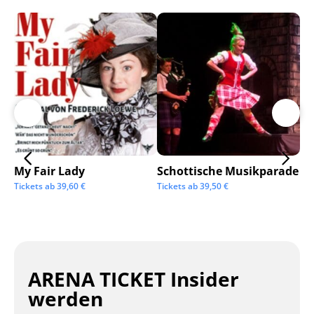
My Fair Lady
Schottische Musikparade
Go
Tickets ab
39,60
€
Tickets ab
39,50
€
Tic
ARENA TICKET Insider
werden