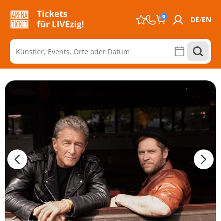
0
DE
EN