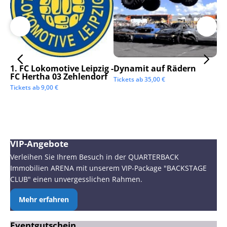
1. FC Lokomotive Leipzig -
Dynamit auf Rädern
SC
FC Hertha 03 Zehlendorf
Tickets ab
35,00
€
Tic
Tickets ab
9,00
€
VIP-Angebote
Verleihen Sie Ihrem Besuch in der QUARTERBACK
Immobilien ARENA mit unserem VIP-Package "BACKSTAGE
CLUB" einen unvergesslichen Rahmen.
Mehr erfahren
Eventgutschein