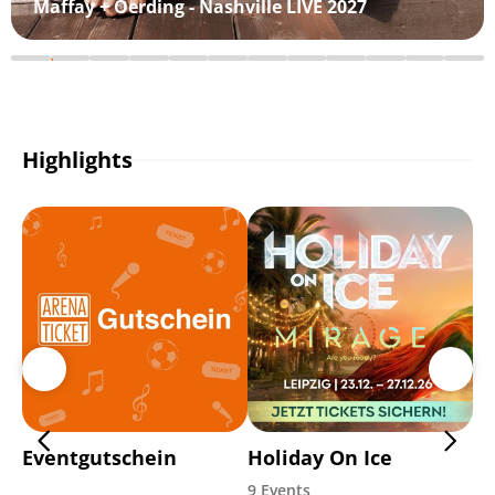
Maffay + Oerding - Nashville LIVE 2027
Highlights
Eventgutschein
Holiday On Ice
Ma
9 Events