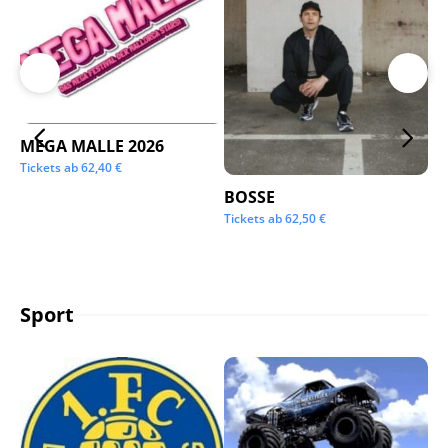
MEGA MALLE 2026
Su
Tickets ab
62,40
€
Tic
BOSSE
Tickets ab
62,50
€
Sport