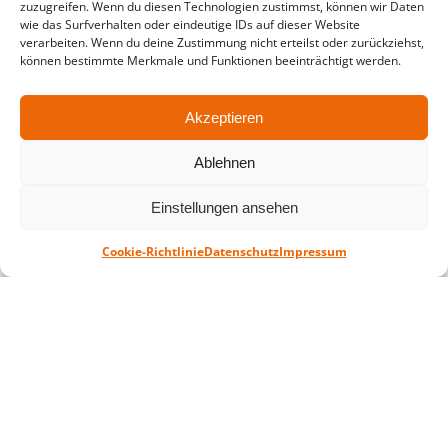
zuzugreifen. Wenn du diesen Technologien zustimmst, können wir Daten
in der Zeit vom
06.07. – 07.08.2026
wie das Surfverhalten oder eindeutige IDs auf dieser Website
verarbeiten. Wenn du deine Zustimmung nicht erteilst oder zurückziehst,
Montag – Freitag: 10-18 Uhr Samstag:
können bestimmte Merkmale und Funktionen beeinträchtigt werden.
geschlossen
Akzeptieren
Standort
Ablehnen
QUARTERBACK Immobilien ARENA
Am Sportforum 2, 04105 Leipzig
Einstellungen ansehen
Sie erreichen uns mit dem Öffentlichen
Nahverkehr: Straßenbahn Linien 3, 4, 7, 8, 15
Cookie-Richtlinie
Datenschutz
Impressum
Haltestelle Waldplatz/Arena. Kostenfreies
Parken ist während des Ticketkaufs möglich.
Datenschutz
Impressum
AGB
Barrierefreiheit
CRM
Zahl- und Versandarten
© ZSL Betreibergesellschaft mbH