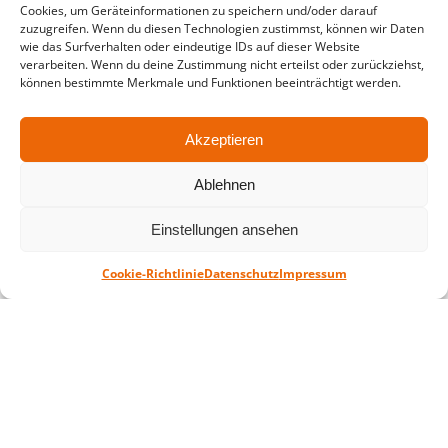
Cookies, um Geräteinformationen zu speichern und/oder darauf
zuzugreifen. Wenn du diesen Technologien zustimmst, können wir Daten
Montag – Freitag: 10-18 Uhr Samstag:
wie das Surfverhalten oder eindeutige IDs auf dieser Website
geschlossen
verarbeiten. Wenn du deine Zustimmung nicht erteilst oder zurückziehst,
können bestimmte Merkmale und Funktionen beeinträchtigt werden.
Standort
Akzeptieren
QUARTERBACK Immobilien ARENA
Am Sportforum 2, 04105 Leipzig
Ablehnen
Sie erreichen uns mit dem Öffentlichen
Einstellungen ansehen
Nahverkehr: Straßenbahn Linien 3, 4, 7, 8, 15
Haltestelle Waldplatz/Arena. Kostenfreies
Cookie-Richtlinie
Datenschutz
Impressum
Parken ist während des Ticketkaufs möglich.
Datenschutz
Impressum
AGB
Barrierefreiheit
CRM
Zahl- und Versandarten
© ZSL Betreibergesellschaft mbH