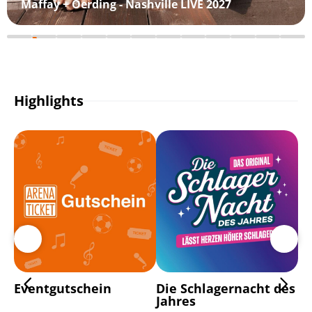
Maffay + Oerding - Nashville LIVE 2027
Highlights
Eventgutschein
Die Schlagernacht des
Di
Jahres