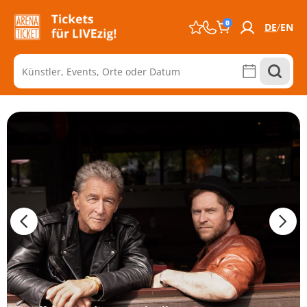
0
DE
EN