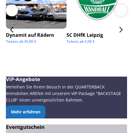
Dynamit auf Rädern
SC DHfK Leipzig
Ga
Sc
Tickets ab
35,00
€
Tickets ab
5,00
€
Tic
VIP-Angebote
Verleihen Sie Ihrem Besuch in der QUARTERBACK
Immobilien ARENA mit unserem VIP-Package "BACKSTAGE
CLUB" einen unvergesslichen Rahmen.
Mehr erfahren
Eventgutschein