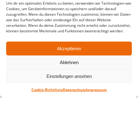
Um dir ein optimales Erlebnis zu bieten, verwenden wir Technologien wie
in der Zeit vom
06.07. – 07.08.2026
Cookies, um Geräteinformationen zu speichern und/oder darauf
zuzugreifen. Wenn du diesen Technologien zustimmst, können wir Daten
Montag – Freitag: 10-18 Uhr Samstag:
wie das Surfverhalten oder eindeutige IDs auf dieser Website
geschlossen
verarbeiten. Wenn du deine Zustimmung nicht erteilst oder zurückziehst,
können bestimmte Merkmale und Funktionen beeinträchtigt werden.
Standort
Akzeptieren
QUARTERBACK Immobilien ARENA
Am Sportforum 2, 04105 Leipzig
Ablehnen
Sie erreichen uns mit dem Öffentlichen
Einstellungen ansehen
Nahverkehr: Straßenbahn Linien 3, 4, 7, 8, 15
Haltestelle Waldplatz/Arena. Kostenfreies
Cookie-Richtlinie
Datenschutz
Impressum
Parken ist während des Ticketkaufs möglich.
Datenschutz
Impressum
AGB
Barrierefreiheit
CRM
Zahl- und Versandarten
© ZSL Betreibergesellschaft mbH