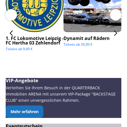
1. FC Lokomotive Leipzig -
Dynamit auf Rädern
SC
FC Hertha 03 Zehlendorf
Tickets ab
35,00
€
Tic
Tickets ab
9,00
€
VIP-Angebote
Verleihen Sie Ihrem Besuch in der QUARTERBACK
Immobilien ARENA mit unserem VIP-Package "BACKSTAGE
CLUB" einen unvergesslichen Rahmen.
Mehr erfahren
Eventgutschein