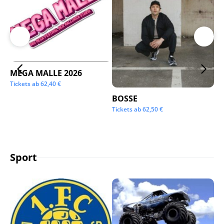
MEGA MALLE 2026
Su
Tickets ab
62,40
€
Tic
BOSSE
Tickets ab
62,50
€
Sport