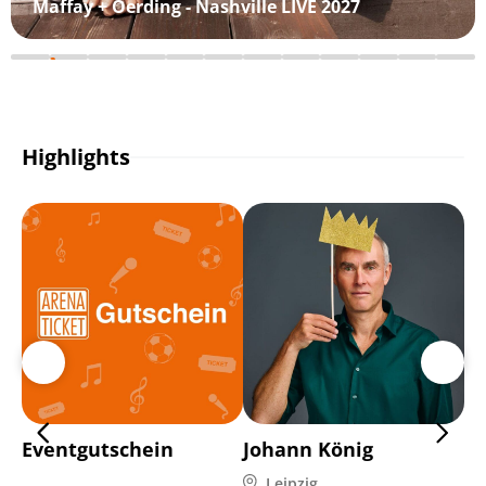
Maffay + Oerding - Nashville LIVE 2027
Highlights
Eventgutschein
Johann König
Ho
9 
Leipzig