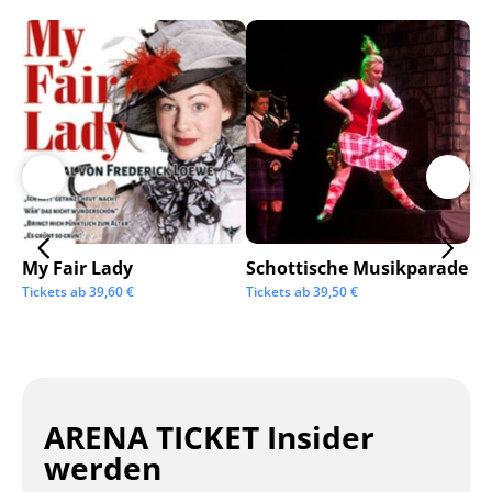
My Fair Lady
Schottische Musikparade
Go
Tickets ab
39,60
€
Tickets ab
39,50
€
Tic
ARENA TICKET Insider
werden