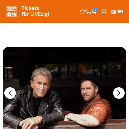
0
DE
EN