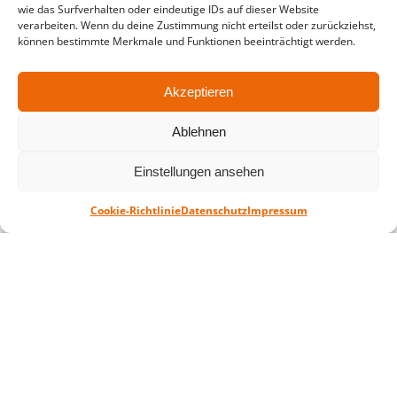
wie das Surfverhalten oder eindeutige IDs auf dieser Website
verarbeiten. Wenn du deine Zustimmung nicht erteilst oder zurückziehst,
in der Zeit vom
06.07. – 07.08.2026
können bestimmte Merkmale und Funktionen beeinträchtigt werden.
Montag – Freitag: 10-18 Uhr Samstag:
geschlossen
Akzeptieren
Ablehnen
Standort
QUARTERBACK Immobilien ARENA
Einstellungen ansehen
Am Sportforum 2, 04105 Leipzig
Cookie-Richtlinie
Datenschutz
Impressum
Sie erreichen uns mit dem Öffentlichen
Nahverkehr: Straßenbahn Linien 3, 4, 7, 8, 15
Haltestelle Waldplatz/Arena. Kostenfreies
Parken ist während des Ticketkaufs möglich.
Datenschutz
Impressum
AGB
Barrierefreiheit
CRM
Zahl- und Versandarten
© ZSL Betreibergesellschaft mbH