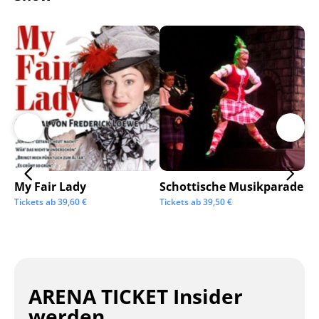
My Fair Lady
Schottische Musikparade
Go
Tickets ab
39,60
€
Tickets ab
39,50
€
Tic
ARENA TICKET Insider
werden