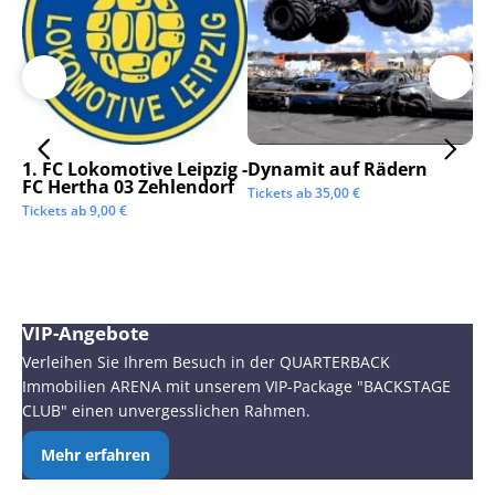
1. FC Lokomotive Leipzig -
Dynamit auf Rädern
SC
FC Hertha 03 Zehlendorf
Tickets ab
35,00
€
Tic
Tickets ab
9,00
€
VIP-Angebote
Verleihen Sie Ihrem Besuch in der QUARTERBACK
Immobilien ARENA mit unserem VIP-Package "BACKSTAGE
CLUB" einen unvergesslichen Rahmen.
Mehr erfahren