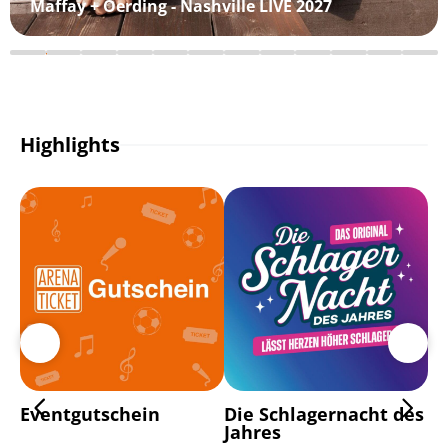
Maffay + Oerding - Nashville LIVE 2027
Highlights
Eventgutschein
Die Schlagernacht des
Ma
Jahres