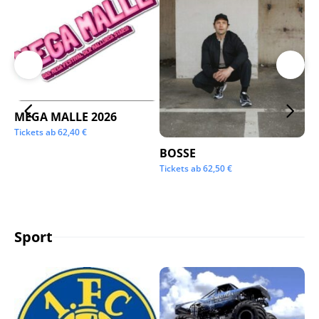
MEGA MALLE 2026
Su
Tickets ab
62,40
€
Tic
BOSSE
Tickets ab
62,50
€
Sport