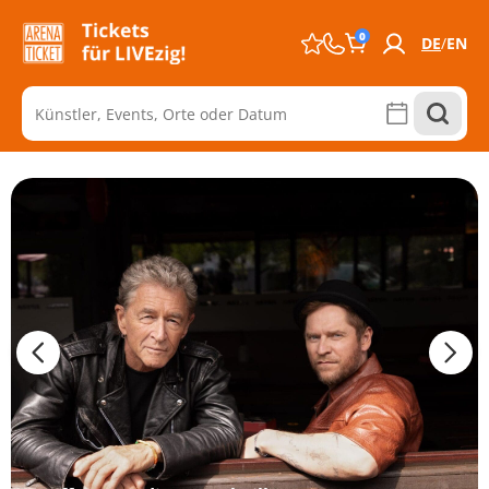
0
DE
EN