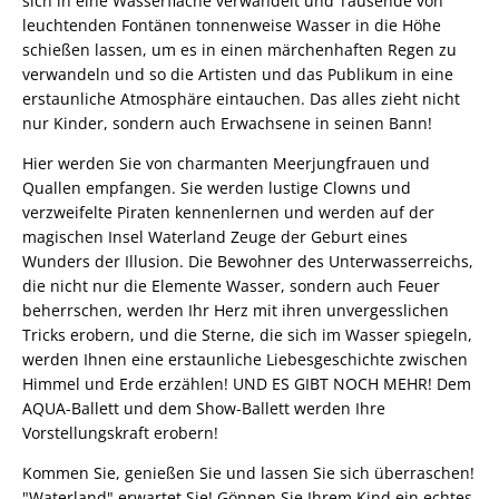
sich in eine Wasserfläche verwandelt und Tausende von
leuchtenden Fontänen tonnenweise Wasser in die Höhe
schießen lassen, um es in einen märchenhaften Regen zu
verwandeln und so die Artisten und das Publikum in eine
erstaunliche Atmosphäre eintauchen. Das alles zieht nicht
nur Kinder, sondern auch Erwachsene in seinen Bann!
Hier werden Sie von charmanten Meerjungfrauen und
Quallen empfangen. Sie werden lustige Clowns und
verzweifelte Piraten kennenlernen und werden auf der
magischen Insel Waterland Zeuge der Geburt eines
Wunders der Illusion. Die Bewohner des Unterwasserreichs,
die nicht nur die Elemente Wasser, sondern auch Feuer
beherrschen, werden Ihr Herz mit ihren unvergesslichen
Tricks erobern, und die Sterne, die sich im Wasser spiegeln,
werden Ihnen eine erstaunliche Liebesgeschichte zwischen
Himmel und Erde erzählen! UND ES GIBT NOCH MEHR! Dem
AQUA-Ballett und dem Show-Ballett werden Ihre
Vorstellungskraft erobern!
Kommen Sie, genießen Sie und lassen Sie sich überraschen!
"Waterland" erwartet Sie! Gönnen Sie Ihrem Kind ein echtes