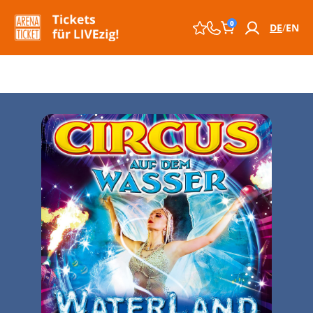
0
DE
EN