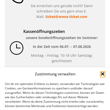
Sie erreichen uns gerade nicht? Dann
schreiben Sie uns gern eine E-
Mail:
ticket@arena-ticket.com
Kassenöffnungszeiten
unsere Sonderöffnungszeiten im Sommer:
in der Zeit vom
06.07. – 07.08.2026
Montag – Freitag: 10-18 Uhr Samstag:
geschlossen
Zustimmung verwalten
Standort
Um dir ein optimales Erlebnis zu bieten, verwenden wir Technologien wie
QUARTERBACK Immobilien ARENA
Cookies, um Geräteinformationen zu speichern und/oder darauf
Am Sportforum 2, 04105 Leipzig
zuzugreifen. Wenn du diesen Technologien zustimmst, können wir Daten
wie das Surfverhalten oder eindeutige IDs auf dieser Website
Sie erreichen uns mit dem Öffentlichen
verarbeiten. Wenn du deine Zustimmung nicht erteilst oder zurückziehst,
Nahverkehr: Straßenbahn Linien 3, 4, 7, 8, 15
können bestimmte Merkmale und Funktionen beeinträchtigt werden.