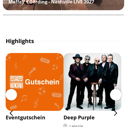
Maffay + Oerding - Nashville LIVE 2027
Highlights
Eventgutschein
Deep Purple
Mi
Leipzig