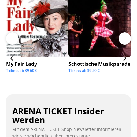
My Fair Lady
Schottische Musikparade
Go
Tickets ab
39,60
€
Tickets ab
39,50
€
Tic
ARENA TICKET Insider
werden
Mit dem ARENA TICKET-Shop-Newsletter informieren
wir Sie wöchentlich über interessante