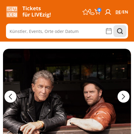
0
DE
EN