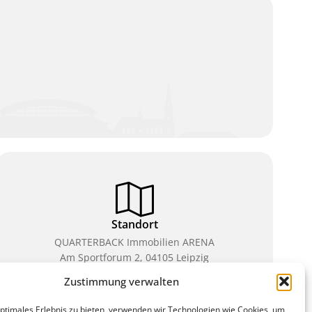
Standort
QUARTERBACK Immobilien ARENA
Am Sportforum 2, 04105 Leipzig
Zustimmung verwalten
Sie erreichen uns mit dem Öffentlichen Nahverkehr:
Straßenbahn Linien 3, 4, 7, 8, 15 Haltestelle
optimales Erlebnis zu bieten, verwenden wir Technologien wie Cookies, um